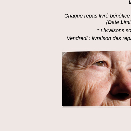
Chaque repas livré bénéfice
(
D
ate
L
imi
* Livraisons s
Vendredi : livraison des r